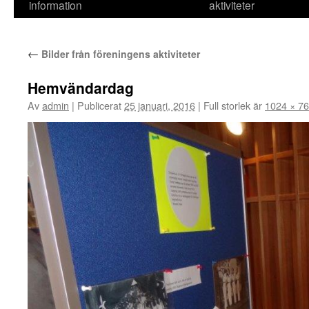
information
aktiviteter
←
Bilder från föreningens aktiviteter
Hemvändardag
Av
admin
|
Publicerat
25 januari, 2016
|
Full storlek är
1024 × 7