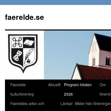
faerelde.se
Gå
Faerelde
Aktuellt
Program hösten
Om
till
kulturförening
2026
föreni
innehåll
Faereldes arkiv och
Länkar
Bilder från föreninge