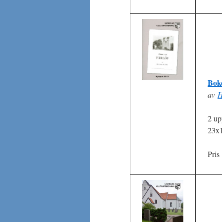
Bok
av
H
2 up
23x
Pris