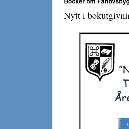
Böcker om Färlövsby
Nytt i bokutgivn