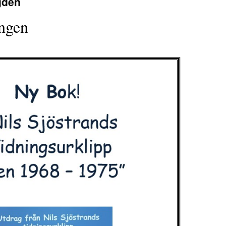
gden
ingen