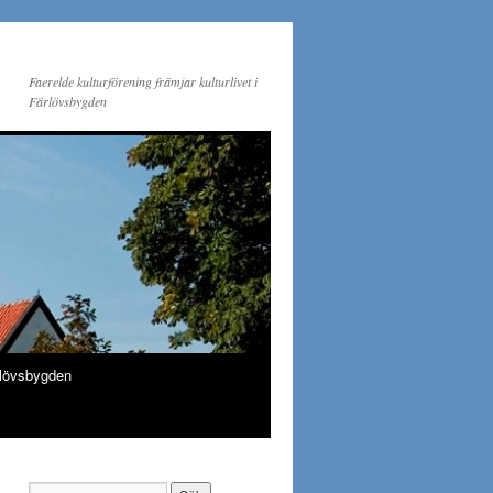
Faerelde kulturförening främjar kulturlivet i
Färlövsbygden
lövsbygden