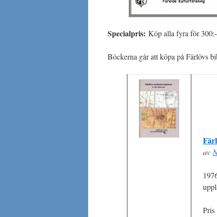
Specialpris:
Köp alla fyra för 300:-
Böckerna går att köpa på Färlövs bi
Färl
av
N
1976
uppl
Pris