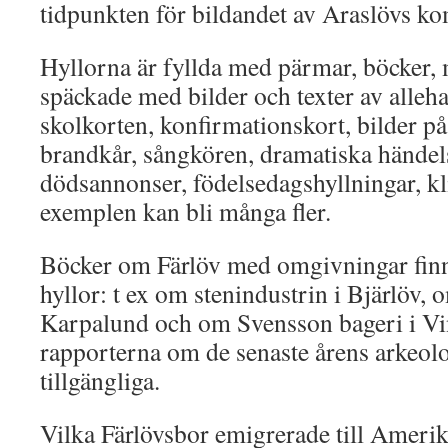
tidpunkten för bildandet av Araslövs 
Hyllorna är fyllda med pärmar, böcker,
späckade med bilder och texter av alleh
skolkorten, konfirmationskort, bilder p
brandkår, sångkören, dramatiska händelse
dödsannonser, födelsedagshyllningar, kli
exemplen kan bli många fler.
Böcker om Färlöv med omgivningar finn
hyllor: t ex om stenindustrin i Bjärlöv, 
Karpalund och om Svensson bageri i Vi
rapporterna om de senaste årens arkeol
tillgängliga.
Vilka Färlövsbor emigrerade till Amerika