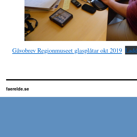
Gåvobrev Regionmuseet glasplåtar okt 2019
Ladd
faerelde.se