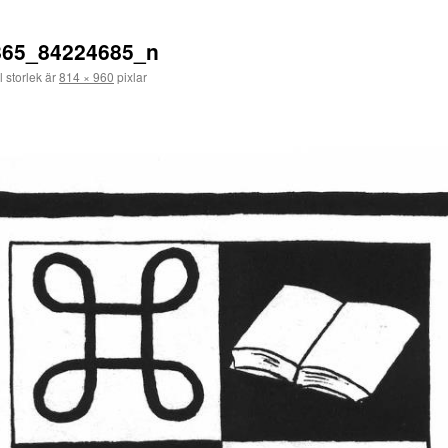
865_84224685_n
l storlek är
814 × 960
pixlar