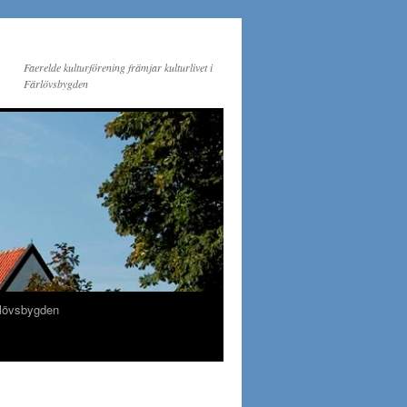
Faerelde kulturförening främjar kulturlivet i
Färlövsbygden
lövsbygden