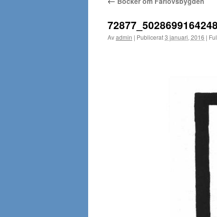
←
Böcker om Färlövsbygden
72877_502869916424
Av
admin
|
Publicerat
3 januari, 2016
|
Ful