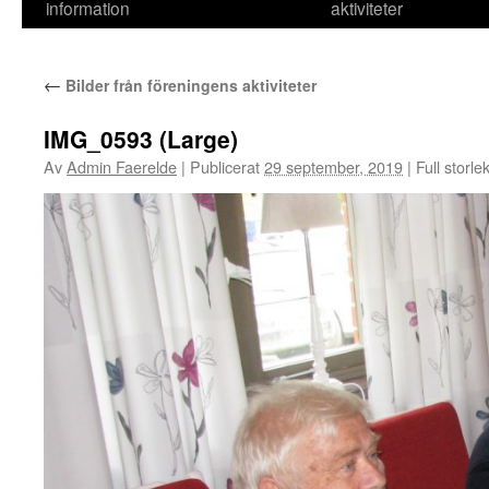
information
aktiviteter
←
Bilder från föreningens aktiviteter
IMG_0593 (Large)
Av
Admin Faerelde
|
Publicerat
29 september, 2019
|
Full storle