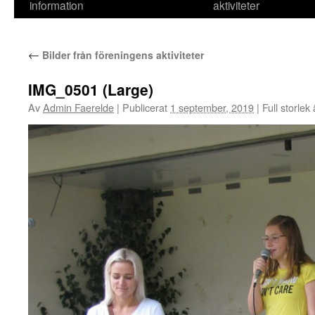
information
aktiviteter
←
Bilder från föreningens aktiviteter
IMG_0501 (Large)
Av
Admin Faerelde
|
Publicerat
1 september, 2019
|
Full storlek